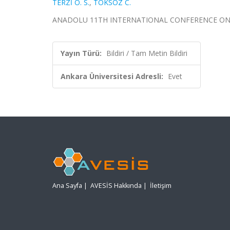
TERZİ O. S.
,
TOKSÖZ C.
ANADOLU 11TH INTERNATIONAL CONFERENCE ON APPLI
Yayın Türü:
Bildiri / Tam Metin Bildiri
Ankara Üniversitesi Adresli:
Evet
Ana Sayfa
|
AVESİS Hakkında
|
İletişim