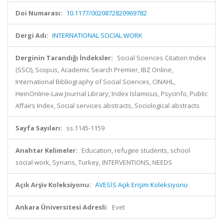
Doi Numarası:
10.1177/0020872820969782
Dergi Adı:
INTERNATIONAL SOCIAL WORK
Derginin Tarandığı İndeksler:
Social Sciences Citation Index
(SSCI), Scopus, Academic Search Premier, IBZ Online,
International Bibliography of Social Sciences, CINAHL,
HeinOnline-Law Journal Library, Index Islamicus, Psycinfo, Public
Affairs Index, Social services abstracts, Sociological abstracts
Sayfa Sayıları:
ss.1145-1159
Anahtar Kelimeler:
Education, refugee students, school
social work, Syrians, Turkey, INTERVENTIONS, NEEDS
Açık Arşiv Koleksiyonu:
AVESİS Açık Erişim Koleksiyonu
Ankara Üniversitesi Adresli:
Evet