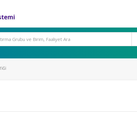
stemi
TIĞI