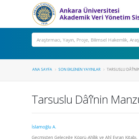
Ankara Üniversitesi
Akademik Veri Yönetim Si
Ara
ANA SAYFA
SON EKLENEN YAYINLAR
TARSUSLU DÂ’Î’N
Tarsuslu Dâ’î’nin Man
İslamoğlu A.
Geçmişten Geleceğe Köprü-Ahîlik ve Ahî Evran Kita