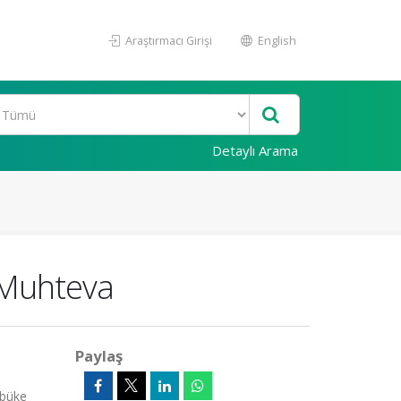
Araştırmacı Girişi
English
Detaylı Arama
 Muhteva
Paylaş
ybüke