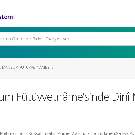
stemi
IN MANZUM FÜTÜVVETNÂME’SI...
zum Fütüvvetnâme’sinde Dinî
bı, Mehmet Fatih Köksal,Erşahin Ahmet Ayhün,Esma Türkmen,Saniye A