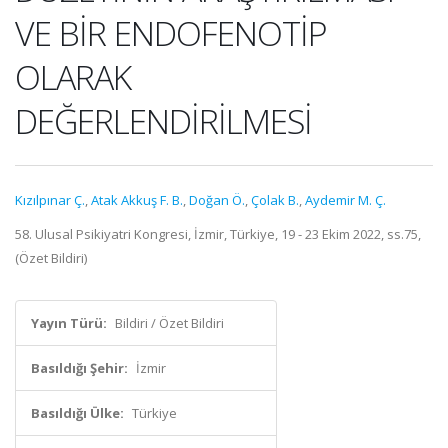
VE BİR ENDOFENOTİP
OLARAK
DEĞERLENDİRİLMESİ
Kızılpınar Ç.
,
Atak Akkuş F. B.
,
Doğan Ö.
,
Çolak B.
,
Aydemir M. Ç.
58. Ulusal Psikiyatri Kongresi, İzmir, Türkiye, 19 - 23 Ekim 2022, ss.75,
(Özet Bildiri)
Yayın Türü:
Bildiri / Özet Bildiri
Basıldığı Şehir:
İzmir
Basıldığı Ülke:
Türkiye