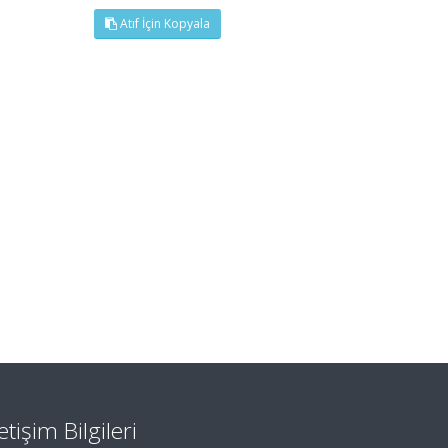
Atıf İçin Kopyala
letişim Bilgileri