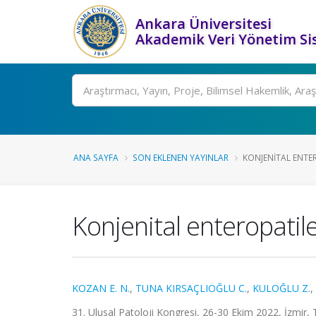
Ankara Üniversitesi
Akademik Veri Yönetim Si
Ara
ANA SAYFA
SON EKLENEN YAYINLAR
KONJENITAL ENTER
Konjenital enteropatil
KOZAN E. N.
,
TUNA KIRSAÇLIOĞLU C.
,
KULOĞLU Z.
,
31. Ulusal Patoloji Kongresi, 26-30 Ekim 2022, İzmir, Tü