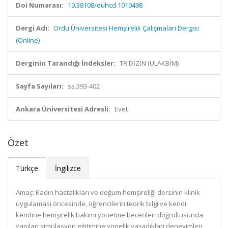
Doi Numarası:
10.38108/ouhcd.1010498
Dergi Adı:
Ordu Üniversitesi Hemşirelik Çalışmaları Dergisi
(Online)
Derginin Tarandığı İndeksler:
TR DİZİN (ULAKBİM)
Sayfa Sayıları:
ss.393-402
Ankara Üniversitesi Adresli:
Evet
Özet
Türkçe
İngilizce
Amaç: Kadın hastalıkları ve doğum hemşireliği dersinin klinik
uygulaması öncesinde, öğrencilerin teorik bilgi ve kendi
kendine hemşirelik bakımı yönetme becerileri doğrultusunda
yapılan simülasyon eğitimine yönelik yaşadıkları deneyimleri