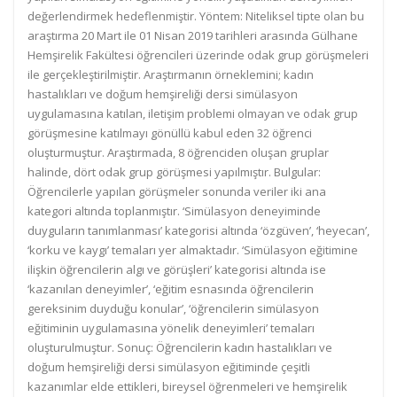
değerlendirmek hedeflenmiştir. Yöntem: Niteliksel tipte olan bu
araştırma 20 Mart ile 01 Nisan 2019 tarihleri arasında Gülhane
Hemşirelik Fakültesi öğrencileri üzerinde odak grup görüşmeleri
ile gerçekleştirilmiştir. Araştırmanın örneklemini; kadın
hastalıkları ve doğum hemşireliği dersi simülasyon
uygulamasına katılan, iletişim problemi olmayan ve odak grup
görüşmesine katılmayı gönüllü kabul eden 32 öğrenci
oluşturmuştur. Araştırmada, 8 öğrenciden oluşan gruplar
halinde, dört odak grup görüşmesi yapılmıştır. Bulgular:
Öğrencilerle yapılan görüşmeler sonunda veriler iki ana
kategori altında toplanmıştır. ‘Simülasyon deneyiminde
duyguların tanımlanması’ kategorisi altında ‘özgüven’, ‘heyecan’,
‘korku ve kaygı’ temaları yer almaktadır. ‘Simülasyon eğitimine
ilişkin öğrencilerin algı ve görüşleri’ kategorisi altında ise
‘kazanılan deneyimler’, ‘eğitim esnasında öğrencilerin
gereksinim duyduğu konular’, ‘öğrencilerin simülasyon
eğitiminin uygulamasına yönelik deneyimleri’ temaları
oluşturulmuştur. Sonuç: Öğrencilerin kadın hastalıkları ve
doğum hemşireliği dersi simülasyon eğitiminde çeşitli
kazanımlar elde ettikleri, bireysel öğrenmeleri ve hemşirelik