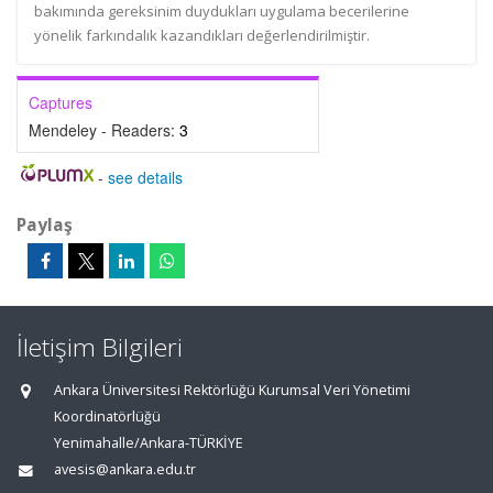
bakımında gereksinim duydukları uygulama becerilerine
yönelik farkındalık kazandıkları değerlendirilmiştir.
Captures
Mendeley - Readers:
3
-
see details
Paylaş
İletişim Bilgileri
Ankara Üniversitesi Rektörlüğü Kurumsal Veri Yönetimi
Koordinatörlüğü
Yenimahalle/Ankara-TÜRKİYE
avesis@ankara.edu.tr