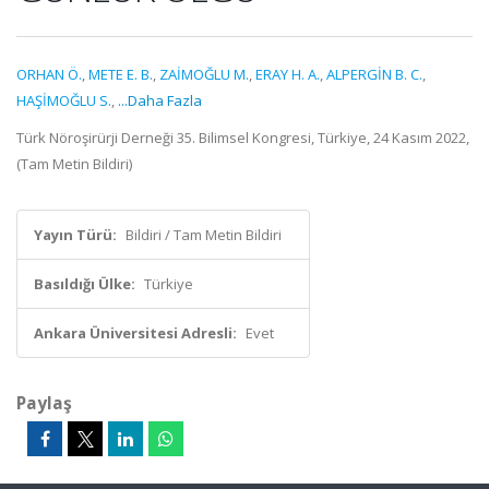
ORHAN Ö.
,
METE E. B.
,
ZAİMOĞLU M.
,
ERAY H. A.
,
ALPERGİN B. C.
,
HAŞİMOĞLU S.
,
...Daha Fazla
Türk Nöroşirürji Derneği 35. Bilimsel Kongresi, Türkiye, 24 Kasım 2022,
(Tam Metin Bildiri)
Yayın Türü:
Bildiri / Tam Metin Bildiri
Basıldığı Ülke:
Türkiye
Ankara Üniversitesi Adresli:
Evet
Paylaş