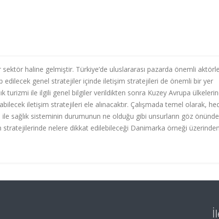
 sektör haline gelmiştir. Türkiye’de uluslararası pazarda önemli aktörl
edilecek genel stratejiler içinde iletişim stratejileri de önemli bir yer
turizmi ile ilgili genel bilgiler verildikten sonra Kuzey Avrupa ülkeleri
ilecek iletişim stratejileri ele alınacaktır. Çalışmada temel olarak, he
i ile sağlık sisteminin durumunun ne olduğu gibi unsurların göz önünde
im stratejilerinde nelere dikkat edilebileceği Danimarka örneği üzerinde
İ