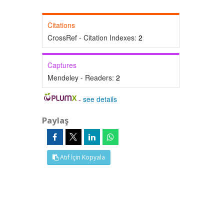
Citations
CrossRef - Citation Indexes:
2
Captures
Mendeley - Readers:
2
-
see details
Paylaş
Atıf İçin Kopyala