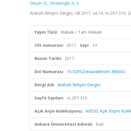
Dinçer Ö.
,
Serdaroğlu H. S.
Atatürk İletişim Dergisi, cilt.2017, sa.14, ss.297-310,
Yayın Türü:
Makale / Tam Makale
Cilt numarası:
2017
Sayı:
14
Basım Tarihi:
2017
Doi Numarası:
10.32952/atauniiletisim.366002
Dergi Adı:
Atatürk İletişim Dergisi
Sayfa Sayıları:
ss.297-310
Açık Arşiv Koleksiyonu:
AVESİS Açık Erişim Kole
Ankara Üniversitesi Adresli:
Evet