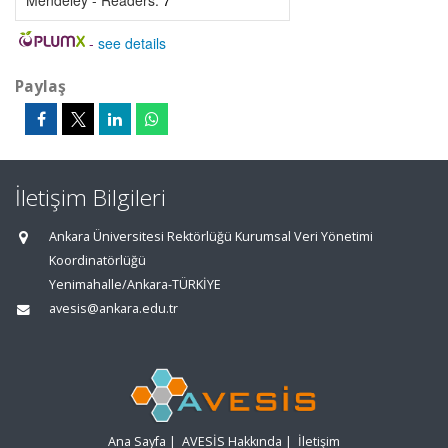
Mendeley - Readers:
7
-
see details
Paylaş
İletişim Bilgileri
Ankara Üniversitesi Rektörlüğü Kurumsal Veri Yönetimi
Koordinatörlüğü
Yenimahalle/Ankara-TÜRKİYE
avesis@ankara.edu.tr
Ana Sayfa
|
AVESİS Hakkında
|
İletişim