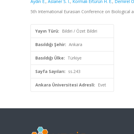
Aydın E.
,
Aslaner S. İ.
,
Kormalı Ertürün H. E.
,
Demirel Ö
5th International Eurasian Conference on Biological a
Yayın Türü:
Bildiri / Özet Bildiri
Basıldığı Şehir:
Ankara
Basıldığı Ülke:
Türkiye
Sayfa Sayıları:
ss.243
Ankara Üniversitesi Adresli:
Evet