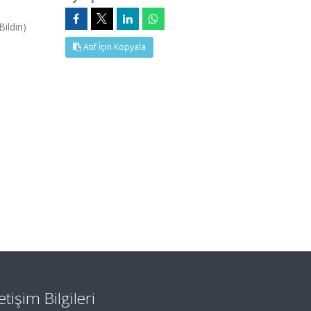
ldiri)
Atıf İçin Kopyala
letişim Bilgileri