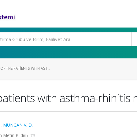
stemi
OF THE PATIENTS WITH AST...
patients wıth asthma-rhinitis
.
,
MUNGAN V. D.
 Metin Bildiri)