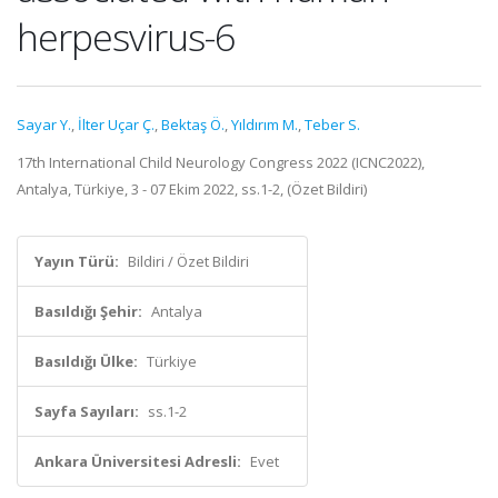
herpesvirus-6
Sayar Y.
,
İlter Uçar Ç.
,
Bektaş Ö.
,
Yıldırım M.
,
Teber S.
17th International Child Neurology Congress 2022 (ICNC2022),
Antalya, Türkiye, 3 - 07 Ekim 2022, ss.1-2, (Özet Bildiri)
Yayın Türü:
Bildiri / Özet Bildiri
Basıldığı Şehir:
Antalya
Basıldığı Ülke:
Türkiye
Sayfa Sayıları:
ss.1-2
Ankara Üniversitesi Adresli:
Evet