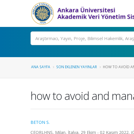
Ankara Üniversitesi
Akademik Veri Yönetim Si
Ara
ANA SAYFA
SON EKLENEN YAYINLAR
HOW TO AVOID AN
how to avoid and manag
BETON S.
CEORLHNS, Milan, İtalya, 29 Ekim - 02 Kasım 2022, (Öz