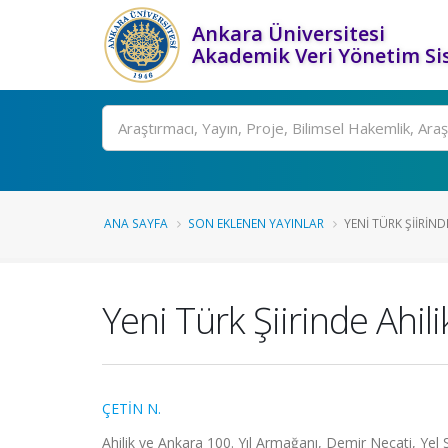
Ankara Üniversitesi
Akademik Veri Yönetim Si
Ara
ANA SAYFA
SON EKLENEN YAYINLAR
YENI TÜRK ŞIIRIND
Yeni Türk Şiirinde Ahil
ÇETİN N.
Ahilik ve Ankara 100. Yıl Armağanı, Demir Necati, Yel 