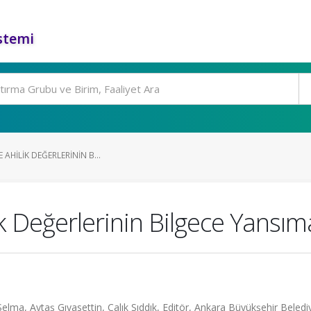
stemi
E AHILIK DEĞERLERININ B...
ik Değerlerinin Bilgece Yansım
Selma, Aytaş Gıyasettin, Çalık Sıddık, Editör, Ankara Büyükşehir Beledi