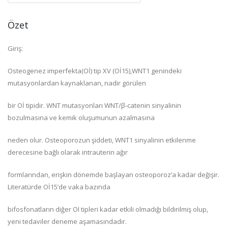
Özet
Giriş:
Osteogenez imperfekta(Oİ) tip XV (Oİ15),WNT1 genindeki
mutasyonlardan kaynaklanan, nadir görülen
bir Oİ tipidir. WNT mutasyonları WNT/β-catenin sinyalinin
bozulmasına ve kemik oluşumunun azalmasına
neden olur. Osteoporozun şiddeti, WNT1 sinyalinin etkilenme
derecesine bağlı olarak intrauterin ağır
formlarından, erişkin dönemde başlayan osteoporoz’a kadar değişir.
Literatürde Oİ15’de vaka bazında
bifosfonatların diğer OI tipleri kadar etkili olmadığı bildirilmiş olup,
yeni tedaviler deneme aşamasındadır.