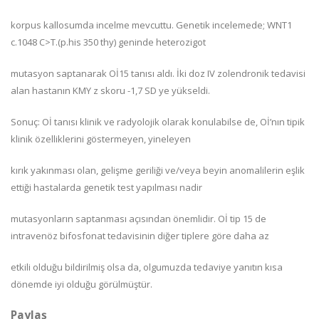
korpus kallosumda incelme mevcuttu. Genetik incelemede; WNT1
c.1048 C>T.(p.his 350 thy) geninde heterozigot
mutasyon saptanarak Oİ15 tanısı aldı. İki doz IV zolendronik tedavisi
alan hastanın KMY z skoru -1,7 SD ye yükseldi.
Sonuç: Oİ tanısı klinik ve radyolojik olarak konulabilse de, Oİ’nın tipik
klinik özelliklerini göstermeyen, yineleyen
kırık yakınması olan, gelişme geriliği ve/veya beyin anomalilerin eşlik
ettiği hastalarda genetik test yapılması nadir
mutasyonların saptanması açısından önemlidir. Oİ tip 15 de
intravenöz bifosfonat tedavisinin diğer tiplere göre daha az
etkili olduğu bildirilmiş olsa da, olgumuzda tedaviye yanıtın kısa
dönemde iyi olduğu görülmüştür.
Paylaş