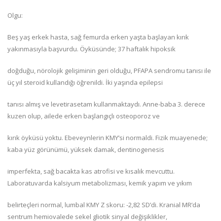
Olgu:
Beş yaş erkek hasta, sağ femurda erken yaşta başlayan kırık
yakınmasıyla başvurdu. Öyküsünde; 37 haftalık hipoksik
doğduğu, nörolojik gelişiminin geri olduğu, PFAPA sendromu tanısı ile
üç yıl steroid kullandığı öğrenildi. İki yaşında epilepsi
tanısı almış ve levetirasetam kullanmaktaydı. Anne-baba 3. derece
kuzen olup, ailede erken başlangıçlı osteoporoz ve
kırık öyküsü yoktu. Ebeveynlerin KMY’si normaldi. Fizik muayenede;
kaba yüz görünümü, yüksek damak, dentinogenesis
imperfekta, sağ bacakta kas atrofisi ve kısalık mevcuttu.
Laboratuvarda kalsiyum metabolizması, kemik yapım ve yıkım
belirteçleri normal, lumbal KMY Z skoru: -2,82 SD’di. Kranial MR’da
sentrum hemiovalede sekel gliotik sinyal değişiklikler,