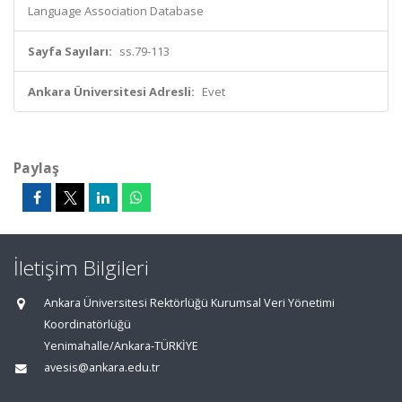
Language Association Database
Sayfa Sayıları:
ss.79-113
Ankara Üniversitesi Adresli:
Evet
Paylaş
İletişim Bilgileri
Ankara Üniversitesi Rektörlüğü Kurumsal Veri Yönetimi
Koordinatörlüğü
Yenimahalle/Ankara-TÜRKİYE
avesis@ankara.edu.tr