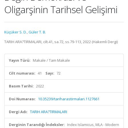
Oligarşinin Tarihsel Gelişimi
Küçüker S. D.
,
Güler T. B.
TARIH ARA?TIRMALARI, cilt.41, sa.72, ss.79-113, 2022 (Hakemli Dergi)
Yayın Türü:
Makale / Tam Makale
Cilt numarası:
41
Sayı:
72
Basım Tarihi:
2022
Doi Numarası:
10.35239/tariharastirmalari.1127661
Dergi Adı:
TARIH ARA?TIRMALARI
Derginin Tarandığı İndeksler:
Index Islamicus, MLA - Modern