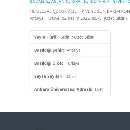
BOZAN G.
,
ASLAN K.
,
KIRAL E.
,
Brocal V. P.
,
ŞEVKETO
18. ULUSAL ÇOCUK ACİL TIP VE YOĞUN BAKIM KON
Antalya, Türkiye, 02 Kasım 2022, ss.75, (Özet Bildiri)
Yayın Türü:
Bildiri / Özet Bildiri
Basıldığı Şehir:
Antalya
Basıldığı Ülke:
Türkiye
Sayfa Sayıları:
ss.75
Ankara Üniversitesi Adresli:
Evet