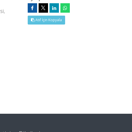
Sİ,
Atıf İçin Kopyala