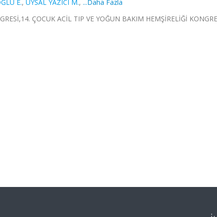
ĞLU E.
,
UYSAL YAZICI M.
,
...Daha Fazla
GRESİ,14. ÇOCUK ACİL TIP VE YOĞUN BAKIM HEMŞİRELİĞİ KONGRE