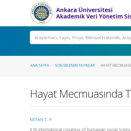
Ankara Üniversitesi
Akademik Veri Yönetim Si
Ara
ANA SAYFA
SON EKLENEN YAYINLAR
HAYAT MECMUASIN
Hayat Mecmuasında To
ERTAN T. F.
6 th international congress of Euroasian social Scien