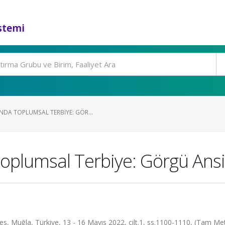
stemi
DA TOPLUMSAL TERBIYE: GÖR...
plumsal Terbiye: Görgü Ansi
ces, Muğla, Türkiye, 13 - 16 Mayıs 2022, cilt.1, ss.1100-1110, (Tam Me