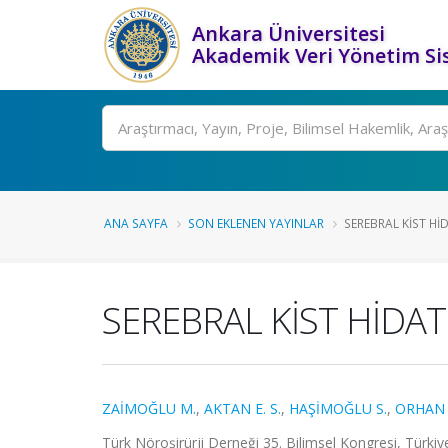
Ankara Üniversitesi
Akademik Veri Yönetim Si
Ara
ANA SAYFA
SON EKLENEN YAYINLAR
SEREBRAL KİST Hİ
SEREBRAL KİST HİDA
ZAİMOĞLU M.
,
AKTAN E. S.
,
HAŞİMOĞLU S.
,
ORHAN 
Türk Nöroşirürji Derneği 35. Bilimsel Kongresi, Türkiy