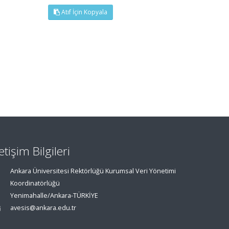
Atıf İçin Kopyala
letişim Bilgileri
Ankara Üniversitesi Rektörlüğü Kurumsal Veri Yönetimi
Koordinatörlüğü
Yenimahalle/Ankara-TÜRKİYE
avesis@ankara.edu.tr