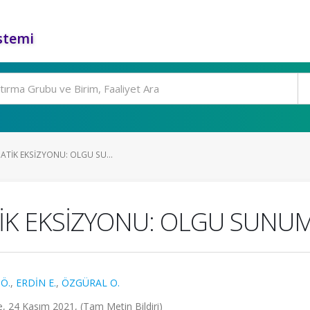
stemi
DATİK EKSİZYONU: OLGU SU...
TİK EKSİZYONU: OLGU SUNU
Ö.
,
ERDİN E.
,
ÖZGÜRAL O.
e, 24 Kasım 2021, (Tam Metin Bildiri)