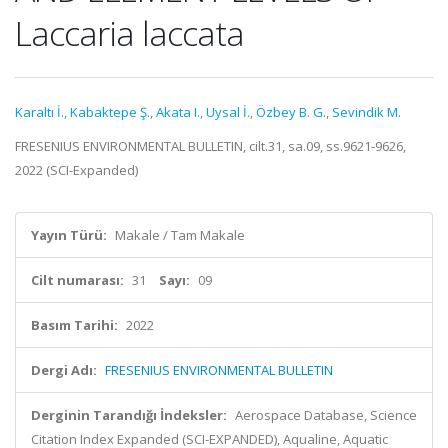
Laccaria laccata
Karaltı İ.
,
Kabaktepe Ş.
,
Akata I.
,
Uysal İ.
,
Özbey B. G.
,
Sevindik M.
FRESENIUS ENVIRONMENTAL BULLETIN, cilt.31, sa.09, ss.9621-9626,
2022 (SCI-Expanded)
Yayın Türü:
Makale / Tam Makale
Cilt numarası:
31
Sayı:
09
Basım Tarihi:
2022
Dergi Adı:
FRESENIUS ENVIRONMENTAL BULLETIN
Derginin Tarandığı İndeksler:
Aerospace Database, Science
Citation Index Expanded (SCI-EXPANDED), Aqualine, Aquatic