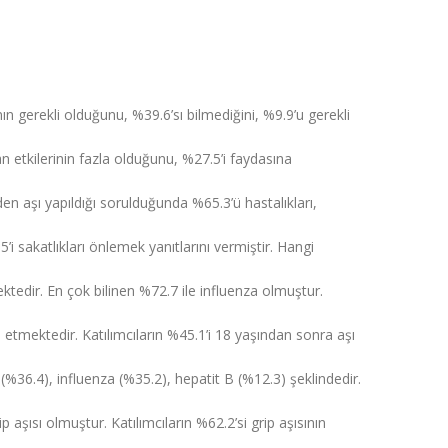
nın gerekli olduğunu, %39.6’sı bilmediğini, %9.9’u gerekli
n etkilerinin fazla olduğunu, %27.5’i faydasına
den aşı yapıldığı sorulduğunda %65.3’ü hastalıkları,
’i sakatlıkları önlemek yanıtlarını vermiştir. Hangi
lmektedir. En çok bilinen %72.7 ile influenza olmuştur.
p etmektedir. Katılımcıların %45.1’i 18 yaşından sonra aşı
ri (%36.4), influenza (%35.2), hepatit B (%12.3) şeklindedir.
p aşısı olmuştur. Katılımcıların %62.2’si grip aşısının