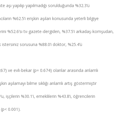
ikte aşı yapılıp yapılmadığı sorulduğunda %32.3’ü
cıların %62.5’i erişkin aşıları konusunda yeterli bilgiye
lerini %52.6’sı tv-gazete-dergiden, %37.5’i arkadaş-komşudan,
 istersiniz sorusuna %88.0’i doktor, %25.4’ü
67) ve evli-bekar (p= 0.674) olanlar arasında anlamlı
kin aşılamayı bilme sıklığı anlamlı artış göstermiştir
, işçilerin %30.1’i, emeklilerin %43.8’i, öğrencilerin
 (p< 0.001).