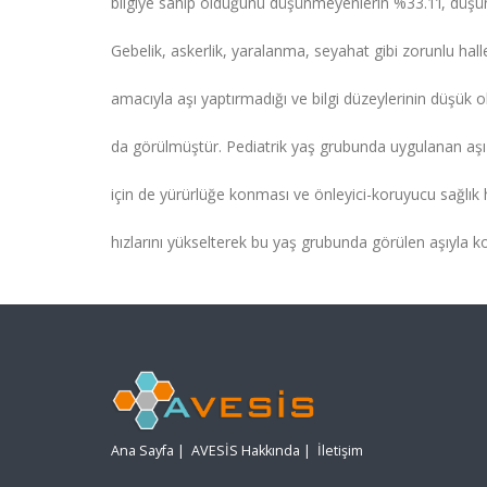
bilgiye sahip olduğunu düşünmeyenlerin %33.1’i, düşünen
Gebelik, askerlik, yaralanma, seyahat gibi zorunlu hal
amacıyla aşı yaptırmadığı ve bilgi düzeylerinin düşük
da görülmüştür. Pediatrik yaş grubunda uygulanan aşı 
için de yürürlüğe konması ve önleyici-koruyucu sağlık
hızlarını yükselterek bu yaş grubunda görülen aşıyla koru
Ana Sayfa
|
AVESİS Hakkında
|
İletişim