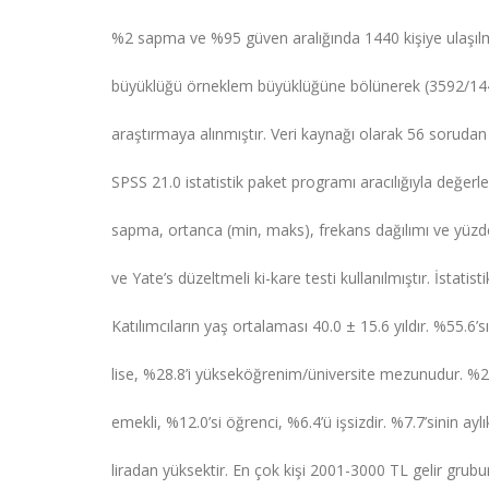
%2 sapma ve %95 güven aralığında 1440 kişiye ulaşılma
büyüklüğü örneklem büyüklüğüne bölünerek (3592/144
araştırmaya alınmıştır. Veri kaynağı olarak 56 sorudan 
SPSS 21.0 istatistik paket programı aracılığıyla değerlen
sapma, ortanca (min, maks), frekans dağılımı ve yüzd
ve Yate’s düzeltmeli ki-kare testi kullanılmıştır. İstatist
Katılımcıların yaş ortalaması 40.0 ± 15.6 yıldır. %55.6’s
lise, %28.8’i yükseköğrenim/üniversite mezunudur. %27
emekli, %12.0’si öğrenci, %6.4’ü işsizdir. %7.7’sinin a
liradan yüksektir. En çok kişi 2001-3000 TL gelir grubu