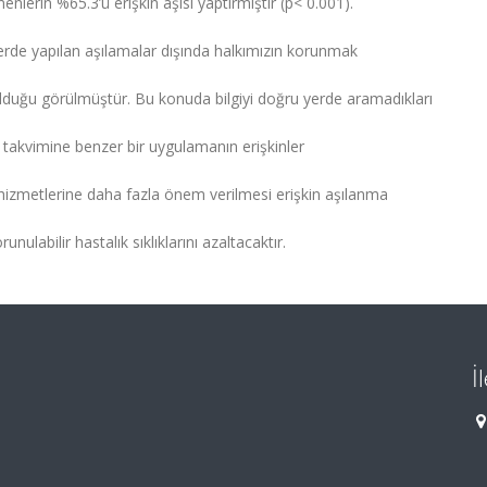
lerin %65.3’ü erişkin aşısı yaptırmıştır (p< 0.001).
lerde yapılan aşılamalar dışında halkımızın korunmak
 olduğu görülmüştür. Bu konuda bilgiyi doğru yerde aramadıkları
takvimine benzer bir uygulamanın erişkinler
 hizmetlerine daha fazla önem verilmesi erişkin aşılanma
nulabilir hastalık sıklıklarını azaltacaktır.
İ