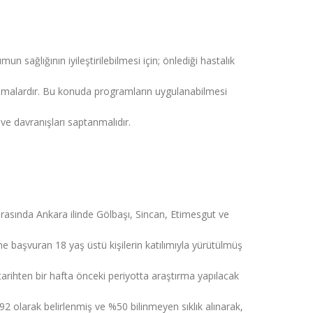
un sağlığının iyileştirilebilmesi için; önlediği hastalık
amalardır. Bu konuda programların uygulanabilmesi
 ve davranışları saptanmalıdır.
rasında Ankara ilinde Gölbaşı, Sincan, Etimesgut ve
ine başvuran 18 yaş üstü kişilerin katılımıyla yürütülmüş
 tarihten bir hafta önceki periyotta araştırma yapılacak
592 olarak belirlenmiş ve %50 bilinmeyen sıklık alınarak,