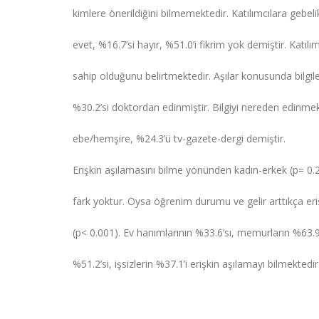
kimlere önerildiğini bilmemektedir. Katılımcılara gebel
evet, %16.7’si hayır, %51.0’i fikrim yok demiştir. Katılım
sahip olduğunu belirtmektedir. Aşılar konusunda bilgi
%30.2’si doktordan edinmiştir. Bilgiyi nereden edinmek
ebe/hemşire, %24.3’ü tv-gazete-dergi demiştir.
Erişkin aşılamasını bilme yönünden kadın-erkek (p= 0.2
fark yoktur. Oysa öğrenim durumu ve gelir arttıkça eriş
(p< 0.001). Ev hanımlarının %33.6’sı, memurların %63.9’u
%51.2’si, işsizlerin %37.1’i erişkin aşılamayı bilmektedir