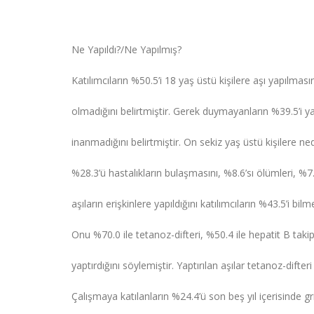
Ne Yapıldı?/Ne Yapılmış?
Katılımcıların %50.5’i 18 yaş üstü kişilere aşı yapılması
olmadığını belirtmiştir. Gerek duymayanların %39.5’i ya
inanmadığını belirtmiştir. On sekiz yaş üstü kişilere ne
%28.3’ü hastalıkların bulaşmasını, %8.6’sı ölümleri, %7.5
aşıların erişkinlere yapıldığını katılımcıların %43.5’i bi
Onu %70.0 ile tetanoz-difteri, %50.4 ile hepatit B taki
yaptırdığını söylemiştir. Yaptırılan aşılar tetanoz-difte
Çalışmaya katılanların %24.4’ü son beş yıl içerisinde gri