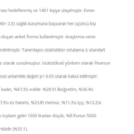
sı hedeflenmiş ve 1401 kişiye ulaşılmıştır. Evren
0= 2.5) sağlık kurumuna başvuran her üçüncü kişi
oluşan anket formu kullanılmıştır. Araştırma verisi
dirilmiştir. Tanımlayıcı istatistikler ortalama ± standart
e olarak sunulmuştur. İstatistiksel yöntem olarak Pearson
iksel anlamlılık değeri p< 0.05 olarak kabul edilmiştir.
ı kadın, %67.3’ü evlidir. %29.5’i ilköğretim, %36.4’ü
.9’u ev hanımı, %23.8’i memur, %11.3’ü işçi, %12.2’si
ylık toplam geliri 1000 liradan düşük, %8.9’unun 5000
ndadır (%35.1).