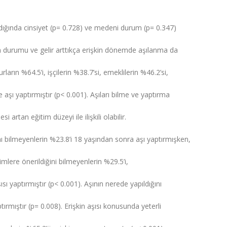
ığında cinsiyet (p= 0.728) ve medeni durum (p= 0.347)
 durumu ve gelir arttıkça erişkin dönemde aşılanma da
arın %64.5’i, işçilerin %38.7’si, emeklilerin %46.2’si,
e aşı yaptırmıştır (p< 0.001). Aşıları bilme ve yaptırma
 artan eğitim düzeyi ile ilişkili olabilir.
ını bilmeyenlerin %23.8’i 18 yaşından sonra aşı yaptırmışken,
kimlere önerildiğini bilmeyenlerin %29.5’i,
sı yaptırmıştır (p< 0.001). Aşının nerede yapıldığını
ptırmıştır (p= 0.008). Erişkin aşısı konusunda yeterli