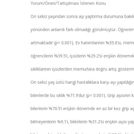
Yorum/Öneri/Tartışılması İstenen Konu
On sekiz yaşından sonra aşı yaptırma durumuna bakıld
yönünden anlamlı fark olmadığı görülmüştür. Öğrenim
artmaktadır (p< 0.001). Ev hanımlarının %35.6’sı, memurl
öğrencilerin %39.5’i, işsizlerin %29.2’si erişkin dönemd
sıklıklarının işsizlerden memurlara doğru artış göstermesi
On sekiz yaş üstü hangi hastalıklara karşı aşı yapıldığ
bilenlerde bu sıklık %71.9’dur (p< 0.001). Grip aşısının 
bilenlerin %70.5’i erişkin dönemde en az bir kez grip aşı
bilmeyenlerin %9.1’i, bilenlerin %31.2’si erişkin aşısı ya