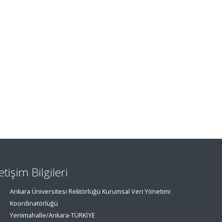
letişim Bilgileri
Ankara Üniversitesi Rektörlüğü Kurumsal Veri Yönetimi
Koordinatörlüğü
Yenimahalle/Ankara-TÜRKİYE