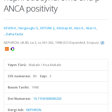
ANCA positivity
KEVEN K.
,
Nergisoglu G.
,
ERTÜRK Ş.
,
Kilickap M.
,
Ates K.
,
Akar H.
,
...Daha Fazla
NEPHRON, cilt.80, sa.3, ss.361-362, 1998 (SCI-Expanded, Scopus)
Yayın Türü:
Makale / Kısa Makale
Cilt numarası:
80
Sayı:
3
Basım Tarihi:
1998
Doi Numarası:
10.1159/000045203
Dergi Adı:
NEPHRON