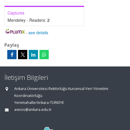
Captures
Mendeley - Readers:
2
-
see details
Paylaş
İletişim Bilgileri
Ankara Üniversitesi Rektörlüğü Kurumsal Veri Yönetimi
Koordinatörlüğü
Yenimahalle/Ankara-TÜRKİYE
avesis@ankara.edu.tr