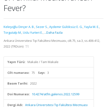
Fever?
Keleşoğlu Dinçer A. B.
,
Sezer S.
,
Aydemir Gülöksüz E. G.
,
Yayla M. E.
,
Torgutalp M.
,
Uslu Yurteri E.
,
...Daha Fazla
Ankara Üniversitesi Tıp Fakültesi Mecmuası, cilt.75, sa.3, ss.406-412,
2022 (TRDizin)
Yayın Türü:
Makale / Tam Makale
Cilt numarası:
75
Sayı:
3
Basım Tarihi:
2022
Doi Numarası:
10.4274/atfm.galenos.2022.12599
Dergi Adı:
Ankara Üniversitesi Tıp Fakültesi Mecmuası