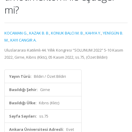
mi?
KOCAMAN G.
,
KAZAK B. B.
,
KONUK BALCI M. B.
,
KAHYA Y.
,
YENİGÜN B.
M.
,
KAYI CANGIR A.
Uluslararası Katılımlı 44. Yıllık Kongresi “SOLUNUM 2022” 5-10 Kasım
2022, Girne, Kıbrıs (Kktc), 05 Kasım 2022, ss.75, (Özet Bildiri)
Yayın Türü:
Bildiri / Özet Bildiri
Basıldığı Şehir:
Girne
Basıldığı Ülke:
Kıbrıs (Kktc)
Sayfa Sayıları:
ss.75
Ankara Üniversitesi Adresli:
Evet