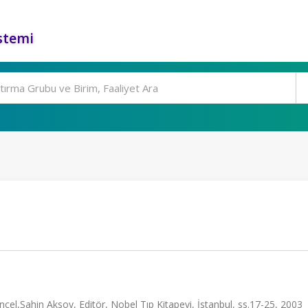
stemi
el,Şahin Aksoy, Editör, Nobel Tıp Kitapevi, İstanbul, ss.17-25, 2003