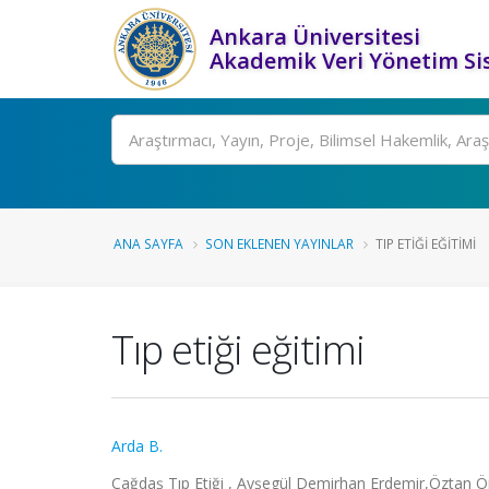
Ankara Üniversitesi
Akademik Veri Yönetim Si
Ara
ANA SAYFA
SON EKLENEN YAYINLAR
TIP ETIĞI EĞITIMI
Tıp etiği eğitimi
Arda B.
Çağdaş Tıp Etiği , Ayşegül Demirhan Erdemir,Öztan Önc