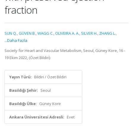
fraction
SUN Q.
,
GÜVEN B.
,
WAGG C.
,
OLIVEIRA A. A.
,
SILVER H.
,
ZHANG L.
,
...Daha Fazla
Society for Heart and Vascular Metabolism, Seoul, Güney Kore, 16 -
19 Ekim 2022, (Özet Bildiri)
Yayın Türü:
Bildiri / Özet Bildiri
Basıldığı Şehir:
Seoul
Basıldığı Ülke:
Güney Kore
Ankara Üniversitesi Adresli:
Evet