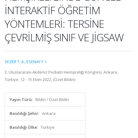
İNTERAKTİF ÖĞRETİM
YÖNTEMLERİ: TERSİNE
ÇEVRİLMİŞ SINIF VE JİGSAW
SEZER T. A.
,
ESENAY F. I.
3. Uluslararası Akdeniz Pediatri Hemşireliği Kongresi, Ankara,
Türkiye, 12 - 15 Ekim 2022, (Özet Bildiri)
Yayın Türü:
Bildiri / Özet Bildiri
Basıldığı Şehir:
Ankara
Basıldığı Ülke:
Türkiye