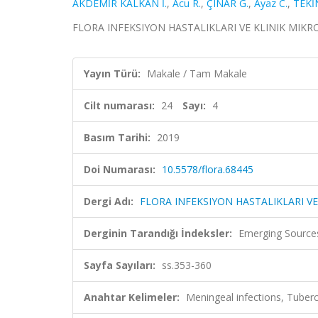
AKDEMİR KALKAN İ.
,
Acu R.
,
ÇINAR G.
,
Ayaz C.
,
TEKİ
FLORA INFEKSIYON HASTALIKLARI VE KLINIK MIKROBIYO
Yayın Türü:
Makale / Tam Makale
Cilt numarası:
24
Sayı:
4
Basım Tarihi:
2019
Doi Numarası:
10.5578/flora.68445
Dergi Adı:
FLORA INFEKSIYON HASTALIKLARI VE
Derginin Tarandığı İndeksler:
Emerging Sources
Sayfa Sayıları:
ss.353-360
Anahtar Kelimeler:
Meningeal infections, Tube