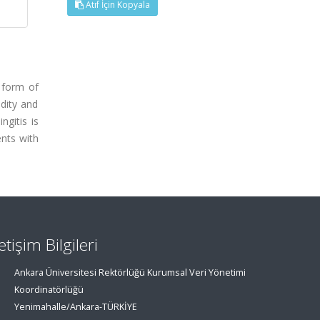
Atıf İçin Kopyala
l form of
idity and
ngitis is
ents with
letişim Bilgileri
Ankara Üniversitesi Rektörlüğü Kurumsal Veri Yönetimi
Koordinatörlüğü
Yenimahalle/Ankara-TÜRKİYE