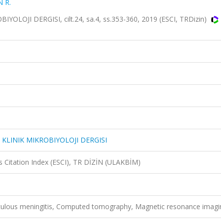
N R.
LOJI DERGISI, cilt.24, sa.4, ss.353-360, 2019 (ESCI, TRDizin)
 KLINIK MIKROBIYOLOJI DERGISI
 Citation Index (ESCI), TR DİZİN (ULAKBİM)
rculous meningitis, Computed tomography, Magnetic resonance imagi