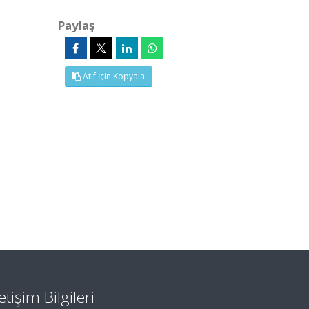
Paylaş
Atıf İçin Kopyala
letişim Bilgileri