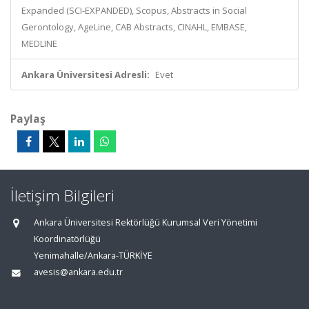
Expanded (SCI-EXPANDED), Scopus, Abstracts in Social
Gerontology, AgeLine, CAB Abstracts, CINAHL, EMBASE,
MEDLINE
Ankara Üniversitesi Adresli:
Evet
Paylaş
İletişim Bilgileri
Ankara Üniversitesi Rektörlüğü Kurumsal Veri Yönetimi
Koordinatörlüğü
Yenimahalle/Ankara-TÜRKİYE
avesis@ankara.edu.tr