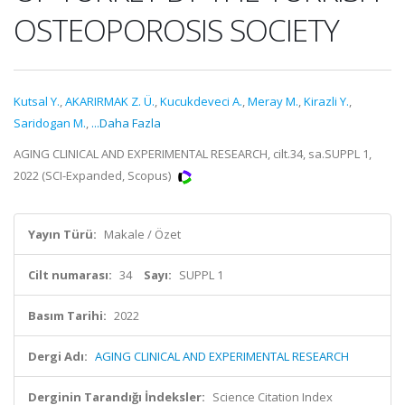
OSTEOPOROSIS SOCIETY
Kutsal Y.
,
AKARIRMAK Z. Ü.
,
Kucukdeveci A.
,
Meray M.
,
Kirazli Y.
,
Saridogan M.
,
...Daha Fazla
AGING CLINICAL AND EXPERIMENTAL RESEARCH, cilt.34, sa.SUPPL 1,
2022 (SCI-Expanded, Scopus)
Yayın Türü:
Makale / Özet
Cilt numarası:
34
Sayı:
SUPPL 1
Basım Tarihi:
2022
Dergi Adı:
AGING CLINICAL AND EXPERIMENTAL RESEARCH
Derginin Tarandığı İndeksler:
Science Citation Index