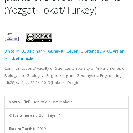
(Yozgat-Tokat/Turkey)
Bingöl M. Ü.
,
Balpınar N.
,
Güney K.
,
Geven F.
,
Ketenoğlu A. O.
,
Arslan
M.
,
...Daha Fazla
Communications/ Faculty of Sciences University of Ankara Series C:
Biology and Geological Engineering and Geophysical Engineering,
cilt.28, sa.1, ss.22-34, 2019 (Hakemli Dergi)
Yayın Türü:
Makale / Tam Makale
Cilt numarası:
28
Sayı:
1
Basım Tarihi:
2019