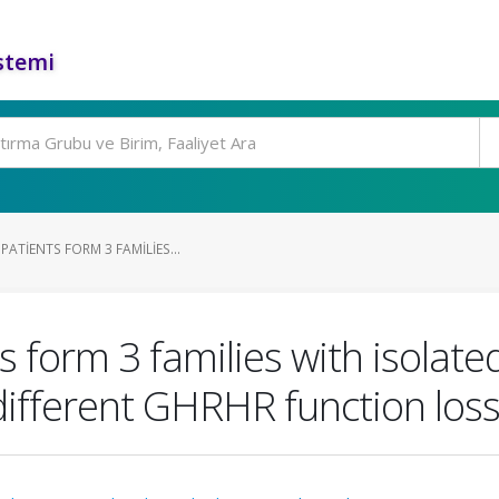
stemi
PATIENTS FORM 3 FAMILIES...
ts form 3 families with isola
 different GHRHR function los