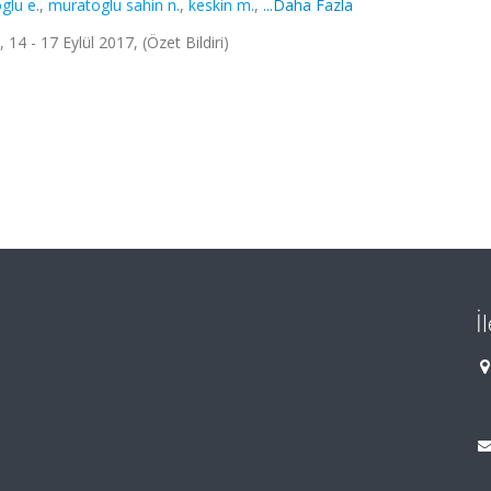
glu e.
,
muratoglu sahin n.
,
keskin m.
,
...Daha Fazla
14 - 17 Eylül 2017, (Özet Bildiri)
İ