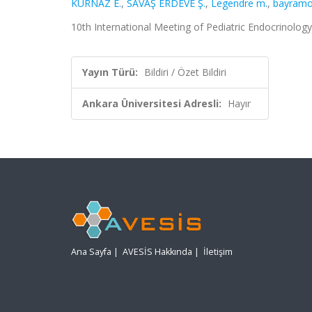
KURNAZ E.
,
SAVAŞ ERDEVE Ş.
,
Legendre m.
,
bayramo
10th International Meeting of Pediatric Endocrinology, 
Yayın Türü:
Bildiri / Özet Bildiri
Ankara Üniversitesi Adresli:
Hayır
Ana Sayfa
|
AVESİS Hakkında
|
İletişim