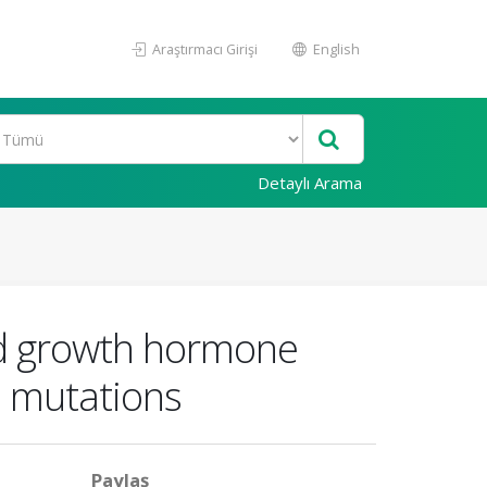
Araştırmacı Girişi
English
Detaylı Arama
ted growth hormone
s mutations
Paylaş