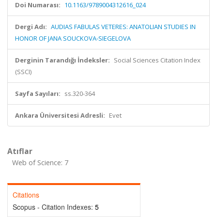
Doi Numarası:
10.1163/9789004312616_024
Dergi Adı:
AUDIAS FABULAS VETERES: ANATOLIAN STUDIES IN
HONOR OF JANA SOUCKOVA-SIEGELOVA
Derginin Tarandığı İndeksler:
Social Sciences Citation Index
(SSCI)
Sayfa Sayıları:
ss.320-364
Ankara Üniversitesi Adresli:
Evet
Atıflar
Web of Science: 7
Citations
Scopus - Citation Indexes:
5