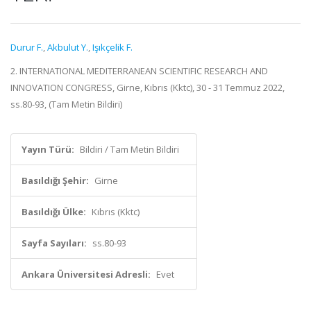
Durur F.
,
Akbulut Y.
,
Işıkçelik F.
2. INTERNATIONAL MEDITERRANEAN SCIENTIFIC RESEARCH AND
INNOVATION CONGRESS, Girne, Kıbrıs (Kktc), 30 - 31 Temmuz 2022,
ss.80-93, (Tam Metin Bildiri)
Yayın Türü:
Bildiri / Tam Metin Bildiri
Basıldığı Şehir:
Girne
Basıldığı Ülke:
Kıbrıs (Kktc)
Sayfa Sayıları:
ss.80-93
Ankara Üniversitesi Adresli:
Evet