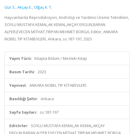
Gür S.
,
Akçay E.
,
Olğaç K. T.
Hayvanlarda Reprodüksiyon, Androloji ve Yardımcı Üreme Teknikleri,
SOYLU MUSTAFA KEMAL,AK KEMAL,AKÇAY ERGUN,BARAN
ALPER,EVECEN MİTHAT,TIRPAN MEHMET BORGA, Editör, ANKARA
NOBEL TIP KİTABEVLERİ, Ankara, ss.187-197, 2023
Yayın Türü:
Kitapta Bölüm / Mesleki Kitap
Basım Tarihi:
2023
Yayınevi:
ANKARA NOBEL TIP KİTABEVLERİ
Basıldığı Şehir:
Ankara
Sayfa Sayıları:
ss.187-197
Editörler:
SOYLU MUSTAFA KEMAL,AK KEMAL,AKÇAY
ERGUN,BARAN ALPER,EVECEN MİTHAT,TIRPAN MEHMET BORGA,