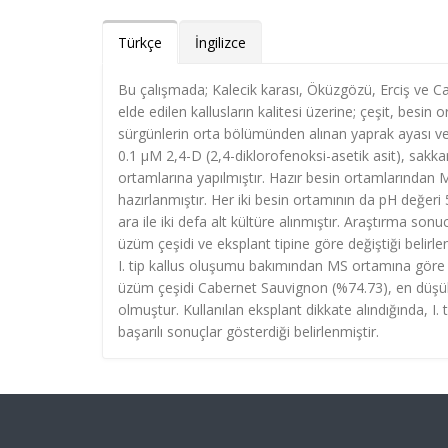
Türkçe
İngilizce
Bu çalışmada; Kalecik karası, Öküzgözü, Erciş ve C
elde edilen kallusların kalitesi üzerine; çeşit, besin 
sürgünlerin orta bölümünden alınan yaprak ayası ve 
0.1 μM 2,4-D (2,4-diklorofenoksi-asetik asit), sakk
ortamlarına yapılmıştır. Hazır besin ortamlarından MS
hazırlanmıştır. Her iki besin ortamının da pH değeri 
ara ile iki defa alt kültüre alınmıştır. Araştırma son
üzüm çeşidi ve eksplant tipine göre değiştiği belirle
I. tip kallus oluşumu bakımından MS ortamına göre d
üzüm çeşidi Cabernet Sauvignon (%74.73), en düşük
olmuştur. Kullanılan eksplant dikkate alındığında, 
başarılı sonuçlar gösterdiği belirlenmiştir.