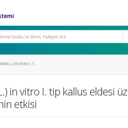
stemi
ERA L.) IN VITRO I. T...
) in vitro I. tip kallus eldesi ü
in etkisi