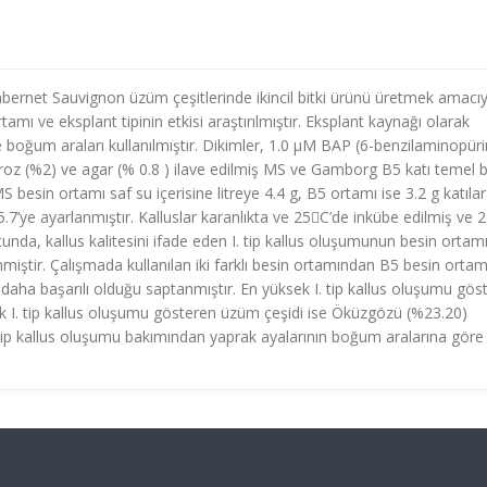
abernet Sauvignon üzüm çeşitlerinde ikincil bitki ürünü üretmek amacıy
ortamı ve eksplant tipinin etkisi araştırılmıştır. Eksplant kaynağı olarak
boğum araları kullanılmıştır. Dikimler, 1.0 μM BAP (6-benzilaminopüri
aroz (%2) ve agar (% 0.8 ) ilave edilmiş MS ve Gamborg B5 katı temel 
 besin ortamı saf su içerisine litreye 4.4 g, B5 ortamı ise 3.2 g katıla
5.7’ye ayarlanmıştır. Kalluslar karanlıkta ve 25C’de inkübe edilmiş ve 
ucunda, kallus kalitesini ifade eden I. tip kallus oluşumunun besin ortamı
nmiştir. Çalışmada kullanılan iki farklı besin ortamından B5 besin ortam
aha başarılı olduğu saptanmıştır. En yüksek I. tip kallus oluşumu gös
 I. tip kallus oluşumu gösteren üzüm çeşidi ise Öküzgözü (%23.20)
I. tip kallus oluşumu bakımından yaprak ayalarının boğum aralarına gör