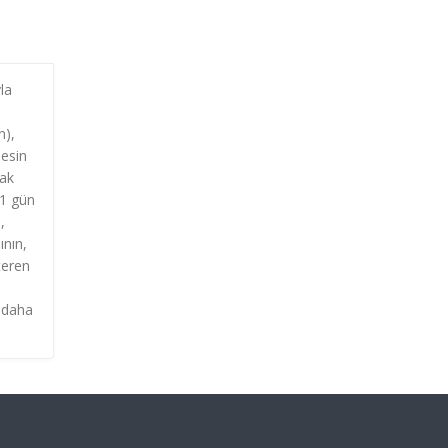
la
n),
besin
rak
21 gün
,
ının,
teren
e daha