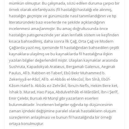
mümkün olmuştur. Bu çalışmada, sözü edilen duruma çarpıcı bir
örnek olarak elefantiyazis (fil hastalığı) hastalığı ele alınmış,
hastalığın geçmişte ve günümüzde nasıl tanımlandığının ve tıp
literatüründeki bazı eserlerde ne şekilde açıklandığının
incelenmesi amaçlanmıştır. Bu amaç doğrultusunda önce
hastalığın patogenezinde yer alan lenfatik sistem ve keşfinden
kısaca bahsedilmiş, daha sonra İlk Çağ, Orta Çağ ve Modern
Çağlarda yazıl mış, içerisinde fil hastalığından bahsedilen çeşitli
kaynaklara ulaşılmış ve bu kaynaklarda fil hastalığına ilişkin
yazılan bilgiler değerlendiril miştir. Ulaşılan kaynaklar arasında
Sushruta, Kapadokyalı Aratæus, Bergamalı Galenus, Aeginalı
Paulus, Alî b. Rabben et-Taberî, Ebû Bekr Muhammed b.
Zekeriyyâ er-Râzî, Alî b. el-Abbâs el-Mecûsî, İbn Sînâ, Ebû’l-
Kâsım Halef b. Abbâs ez-Zehrâvî, İbnu’n-Nefîs, Hekim Bere ket,
İshak b. Murad, Hacı Paşa, Abdulvehhâb el-Mârdânî, İbn-i Şerîf,
Emir Çelebi, Bursalı Ali Münşî gibi yazarların eserleri
bulunmaktadır. İncelenen belgeler ışığında tıp düşüncesinin
zaman içindeki değişimine paralel olarak hastalıkların oluşum
süreçlerinin anlaşılması ve bunun fil hastalığında bir örneği
ortaya konulmuştur.