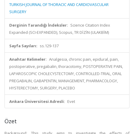
TURKISH JOURNAL OF THORACIC AND CARDIOVASCULAR
SURGERY
Derginin Tarandığı İndeksler:
Science Citation Index
Expanded (SCI-EXPANDED), Scopus, TR DİZİN (ULAKBİM)
Sayfa Sayıları:
ss.129-137
Anahtar Kelimeler:
Analgesia, chronic pain, epidural, pain,
postoperative, pregabalin, thoracotomy, POSTOPERATIVE PAIN,
LAPAROSCOPIC CHOLECYSTECTOMY, CONTROLLED-TRIAL, ORAL
PREGABALIN, GABAPENTIN, MANAGEMENT, PHARMACOLOGY,
HYSTERECTOMY, SURGERY, PLACEBO
Ankara Üniversitesi Adresli:
Evet
Özet
Background: This study aims to investigate the effects of