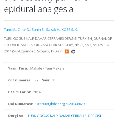
epidural analgesia
Tunc M.
,
Cinar D.
,
Sahin S.
,
Sazak H.
,
KÖSE S. K.
TURK GOGUS KALP DAMAR CERRAHISI DERGISI-TURKISH JOURNAL OF
THORACIC AND CARDIOVASCULAR SURGERY, cilt.22, sa.1, ss.129-137,
2014 (SCI-Expanded, Scopus, TRDizin)
Yayın Türü:
Makale / Tam Makale
Cilt numarası:
22
Sayı:
1
Basım Tarihi:
2014
Doi Numarası:
10.5606/tgkdc.dergisi.2014.8029
Dergi Adı:
TURK GOGUS KALP DAMAR CERRAHISI DERGISI-