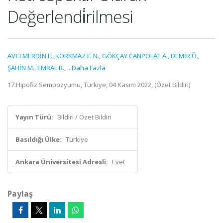
Değerlendi̇rilmesi
AVCI MERDİN F.
,
KORKMAZ F. N.
,
GÖKÇAY CANPOLAT A.
,
DEMİR Ö.
,
ŞAHİN M.
,
EMRAL R.
,
...Daha Fazla
17.Hipofiz Sempozyumu, Türkiye, 04 Kasım 2022, (Özet Bildiri)
Yayın Türü:
Bildiri / Özet Bildiri
Basıldığı Ülke:
Türkiye
Ankara Üniversitesi Adresli:
Evet
Paylaş