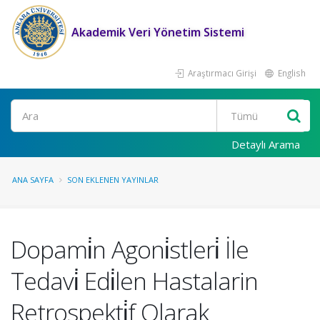
Akademik Veri Yönetim Sistemi
Araştırmacı Girişi
English
Ara
Detaylı Arama
ANA SAYFA
SON EKLENEN YAYINLAR
Dopami̇n Agoni̇stleri̇ İle
Tedavi̇ Edi̇len Hastalarin
Retrospekti̇f Olarak