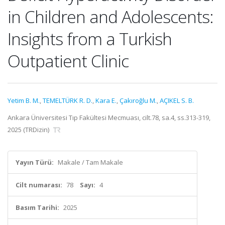
in Children and Adolescents:
Insights from a Turkish
Outpatient Clinic
Yetim B. M.
,
TEMELTÜRK R. D.
,
Kara E.
,
Çakıroğlu M.
,
AÇIKEL S. B.
Ankara Üniversitesi Tıp Fakültesi Mecmuası, cilt.78, sa.4, ss.313-319,
2025 (TRDizin)
Yayın Türü:
Makale / Tam Makale
Cilt numarası:
78
Sayı:
4
Basım Tarihi:
2025