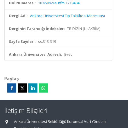
Doi Numarası:
10.65092/autfm.1719404
Dergi Adı:
Ankara Üniversitesi Tıp Fakültesi Mecmuası
Derginin Tarandığı İndeksler:
TR DİZİN (ULAKBİM)
Sayfa Sayıları:
ss.313-319
Ankara Üniversitesi Adresli:
Evet
Paylaş
İletişim Bilgileri
Ankara Üniversitesi Rektörlüğü Kurumsal Veri Yönetimi