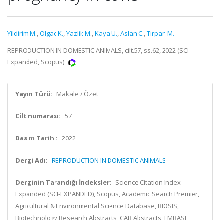
Yildirim M.
,
Olgac K.
,
Yazlik M.
,
Kaya U.
,
Aslan C.
,
Tirpan M.
REPRODUCTION IN DOMESTIC ANIMALS, cilt.57, ss.62, 2022 (SCI-
Expanded, Scopus)
Yayın Türü:
Makale / Özet
Cilt numarası:
57
Basım Tarihi:
2022
Dergi Adı:
REPRODUCTION IN DOMESTIC ANIMALS
Derginin Tarandığı İndeksler:
Science Citation Index
Expanded (SCI-EXPANDED), Scopus, Academic Search Premier,
Agricultural & Environmental Science Database, BIOSIS,
Biotechnology Research Abstracts, CAB Abstracts, EMBASE,