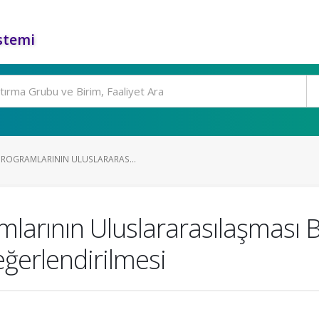
stemi
ROGRAMLARININ ULUSLARARAS...
larının Uluslararasılaşması B
ğerlendirilmesi