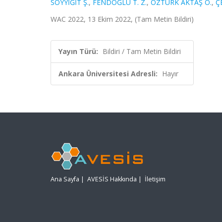
SOYYİĞİT Ş.
,
FENDOĞLU T. Z.
,
ÖZTÜRK AKTAŞ Ö.
,
Ç
WAC 2022, 13 Ekim 2022, (Tam Metin Bildiri)
Yayın Türü:
Bildiri / Tam Metin Bildiri
Ankara Üniversitesi Adresli:
Hayır
Ana Sayfa
|
AVESİS Hakkında
|
İletişim