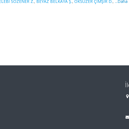
ELEBİ SÖZENER Z.
,
BEYAZ BELKAYA Ş.
,
ÖKSÜZER ÇİMŞİR D.
,
...Daha
İ