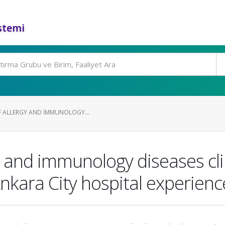
stemi
OF ALLERGY AND IMMUNOLOGY...
gy and immunology diseases cli
nkara City hospital experienc