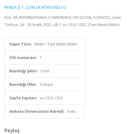
RENDA Ş. T.
,
ÇOKLUK BÖKEOĞLU Ö.
EGE 7th INTERNATIONAL CONFERENCE ON SOCIAL SCIENCES, İzmir,
Türkiye, 24 - 28 Aralık 2022, cilt.1, ss.1323-1332, (Tam Metin Bildiri)
Yayın Türü:
Bildiri / Tam Metin Bildiri
Cilt numarası:
1
Basıldığı Şehir:
İzmir
Basıldığı Ülke:
Türkiye
Sayfa Sayıları:
ss.1323-1332
Ankara Üniversitesi Adresli:
Evet
Paylaş