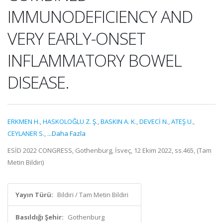
IMMUNODEFICIENCY AND
VERY EARLY-ONSET
INFLAMMATORY BOWEL
DISEASE.
ERKMEN H.
,
HASKOLOĞLU Z. Ş.
,
BASKIN A. K.
,
DEVECİ N.
,
ATEŞ U.
,
CEYLANER S.
,
...Daha Fazla
ESİD 2022 CONGRESS, Gothenburg, İsveç, 12 Ekim 2022, ss.465, (Tam
Metin Bildiri)
Yayın Türü:
Bildiri / Tam Metin Bildiri
Basıldığı Şehir:
Gothenburg