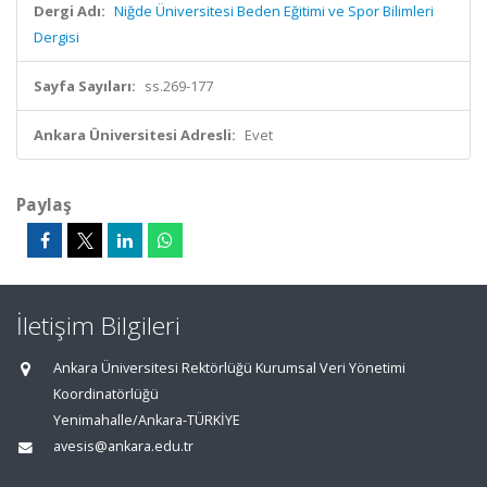
Dergi Adı:
Niğde Üniversitesi Beden Eğitimi ve Spor Bilimleri
Dergisi
Sayfa Sayıları:
ss.269-177
Ankara Üniversitesi Adresli:
Evet
Paylaş
İletişim Bilgileri
Ankara Üniversitesi Rektörlüğü Kurumsal Veri Yönetimi
Koordinatörlüğü
Yenimahalle/Ankara-TÜRKİYE
avesis@ankara.edu.tr