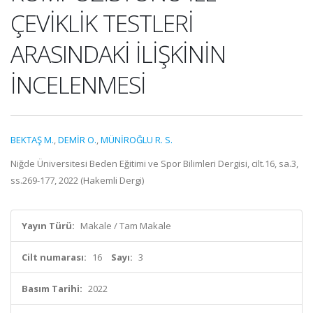
ÇEVİKLİK TESTLERİ
ARASINDAKİ İLİŞKİNİN
İNCELENMESİ
BEKTAŞ M.
,
DEMİR O.
,
MÜNİROĞLU R. S.
Niğde Üniversitesi Beden Eğitimi ve Spor Bilimleri Dergisi, cilt.16, sa.3,
ss.269-177, 2022 (Hakemli Dergi)
Yayın Türü:
Makale / Tam Makale
Cilt numarası:
16
Sayı:
3
Basım Tarihi:
2022