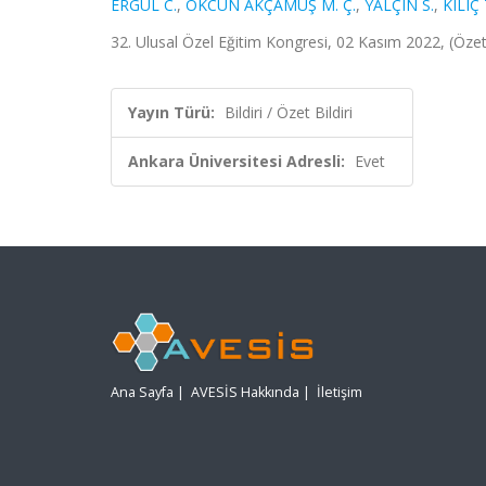
ERGÜL C.
,
ÖKCÜN AKÇAMUŞ M. Ç.
,
YALÇIN S.
,
KILIÇ
32. Ulusal Özel Eğitim Kongresi, 02 Kasım 2022, (Özet 
Yayın Türü:
Bildiri / Özet Bildiri
Ankara Üniversitesi Adresli:
Evet
Ana Sayfa
|
AVESİS Hakkında
|
İletişim