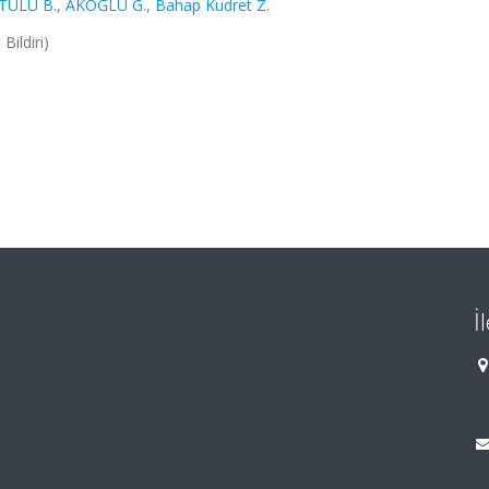
 TÜLÜ B.
,
AKOĞLU G.
,
Bahap Kudret Z.
Bildiri)
İ