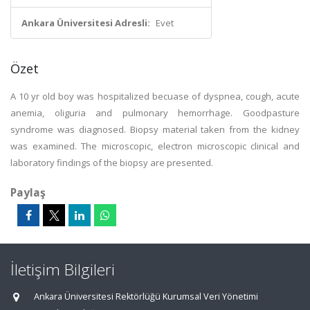
Ankara Üniversitesi Adresli:
Evet
Özet
A 10 yr old boy was hospitalized becuase of dyspnea, cough, acute
anemia, oliguria and pulmonary hemorrhage. Goodpasture
syndrome was diagnosed. Biopsy material taken from the kidney
was examined. The microscopic, electron microscopic clinical and
laboratory findings of the biopsy are presented.
Paylaş
İletişim Bilgileri
Ankara Üniversitesi Rektörlüğü Kurumsal Veri Yönetimi