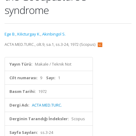
syndrome
Ege B.
,
Kilicturgay K.
,
Akinbingol S.
ACTA MED.TURC., cilt.9, sa.1, ss.3-24, 1972 (Scopus)
Yayın Türü:
Makale / Teknik Not
Cilt numarası:
9
Sayı:
1
Basım Tarihi:
1972
Dergi Adı:
ACTA MED.TURC.
Derginin Tarandığı İndeksler:
Scopus
Sayfa Sayıları:
ss.3-24