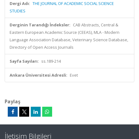
Dergi Adı:
THE JOURNAL OF ACADEMIC SOCIAL SCIENCE
STUDIES
Derginin Tarandığı İndeksler:
CAB Abstracts, Central &
Eastern European Academic Source (CEEAS), MLA - Modern
Language Association Database, Veterinary Science Database,
Directory of Open Access Journals
Sayfa Sayıları:
ss.189-214
Ankara Üniversitesi Adresli:
Evet
Paylaş
İletişim Bilgileri