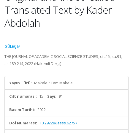
Translated Text by Kader
Abdolah
GÜLEÇ M.
THE JOURNAL OF ACADEMIC SOCIAL SCIENCE STUDIES, cilt.15, sa.91,
ss.189-214, 2022 (Hakemli Dergi)
Yayın Türü:
Makale / Tam Makale
Cilt numarası:
15
Sayı:
91
Basım Tarihi:
2022
Doi Numarası:
10.29228/jasss.62757